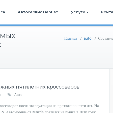
иса
Автосервис BentleY
Услуги
Конт
амых
Главная
/
auto
/
Составле
х
ежных пятилетних кроссоверов
ы
Авто
оссоверов после эксплуатации на протяжении пяти лет. На
-5. Автомобиль от Mazda появился на рынке в 2016 году.