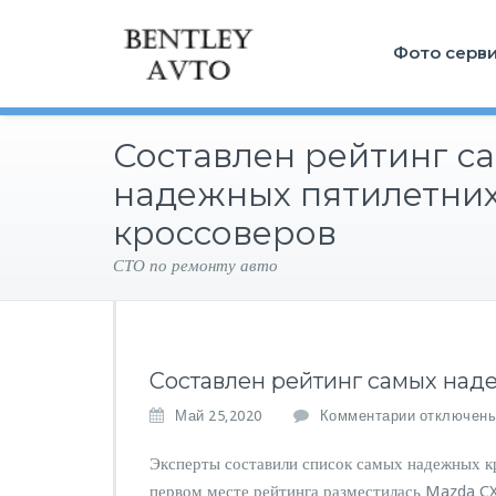
Фото серв
Составлен рейтинг с
надежных пятилетни
кроссоверов
СТО по ремонту авто
Составлен рейтинг самых над
к
Май 25,2020
Комментарии
отключен
з
а
Эксперты составили список самых надежных кр
п
первом месте рейтинга разместилась Mazda CX