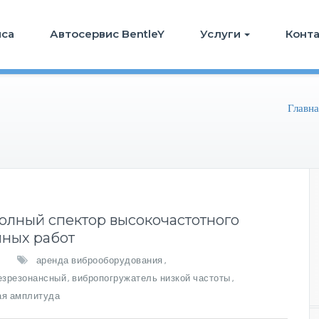
иса
Автосервис BentleY
Услуги
Конт
Главна
олный спектор высокочастотного
йных работ
аренда виброоборудования
,
езрезонансный
вибропогружатель низкой частоты
,
,
ая амплитуда