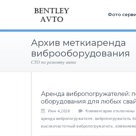
Фото серв
Архив меткиаренда
виброоборудования
СТО по ремонту авто
Аренда вибропогружателей: п
оборудования для любых сва
к
Июн 4,2026
Комментарии
отключены
з
аренда вибропогружателя
вибропогружатель б
,
а
высокочастотный вибропогружатель
изменяем
,
п
и