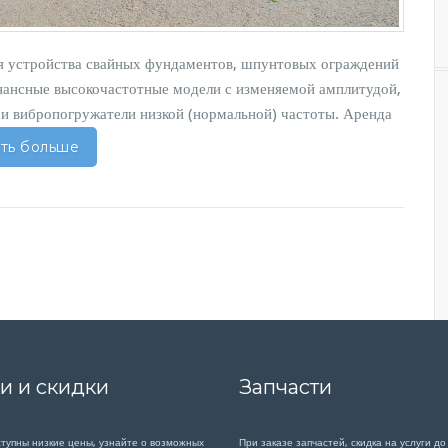
я устройства свайных фундаментов, шпунтовых ограждений
нансные высокочастотные модели с изменяемой амплитудой,
 и вибропогружатели низкой (нормальной) частоты. Аренда
ть больше
и и скидки
Запчасти
ступны низкие цены, узнайте о возможных
При заказе запчастей, скидка на услуги до