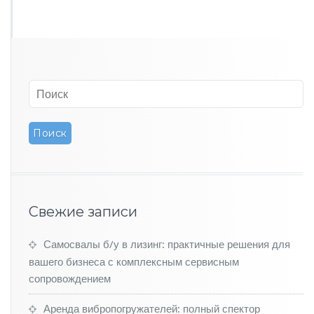
т
в
а
в
С
о
в
р
е
м
е
н
н
о
й
Свежие записи
П
р
о
Самосвалы б/у в лизинг: практичные решения для
м
вашего бизнеса с комплексным сервисным
ы
сопровождением
ш
л
Аренда вибропогружателей: полный спектор
е