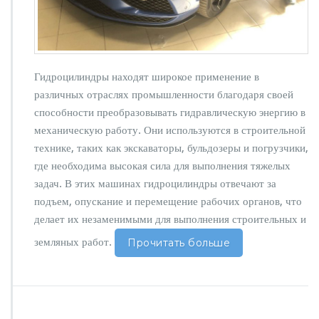
р
ы:
П
р
и
Гидроцилиндры находят широкое применение в
м
е
различных отраслях промышленности благодаря своей
н
способности преобразовывать гидравлическую энергию в
е
механическую работу. Они используются в строительной
н
технике, таких как экскаваторы, бульдозеры и погрузчики,
и
е
где необходима высокая сила для выполнения тяжелых
и
задач. В этих машинах гидроцилиндры отвечают за
П
подъем, опускание и перемещение рабочих органов, что
р
делает их незаменимыми для выполнения строительных и
е
и
земляных работ.
Прочитать больше
м
у
щ
е
с