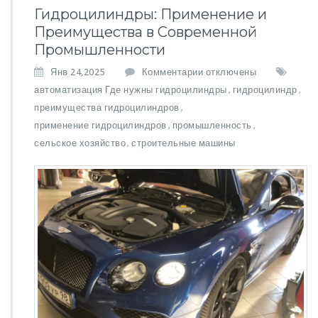
Гидроцилиндры: Применение и
Преимущества в Современной
Промышленности
к
Янв 24,2025
Комментарии
отключены
з
автоматизация Где нужны гидроцилиндры
гидроцилиндр
,
,
а
преимущества гидроцилиндров
,
п
применение гидроцилиндров
промышленность
,
и
,
с
сельское хозяйство
строительные машины
,
и
Г
и
д
р
о
ц
и
л
и
н
д