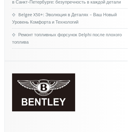
я
в Санкт-Петербурге: безупречность в каждой детали
ч
и
Belgee X50+: Эволюция в Деталях – Ваш Новый
п
Уровень Комфорта и Технологий
о
б
Ремонт топливных форсунок Delphi после плохого
и
топлива
т
ы
х
г
р
а
д
о
м
а
в
т
о
м
о
б