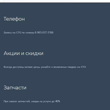
и
л
е
Телефон
й
Запись на СТО по номеру 8-965-037-3186
Акции и скидки
Всегда доступны низкие цены, узнайте о возможных скидках на СТО
Запчасти
При заказе запчастей, скидка на услуги до 40%