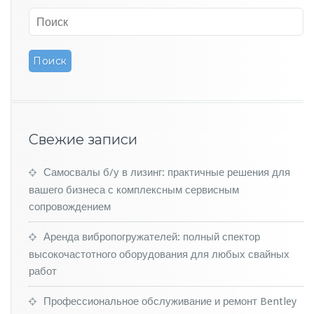
и
к
а
к
н
е
м
о
г
у
Свежие записи
т
п
Самосвалы б/у в лизинг: практичные решения для
р
вашего бизнеса с комплексным сервисным
о
д
сопровождением
а
т
Аренда вибропогружателей: полный спектор
ь
высокочастотного оборудования для любых свайных
4
работ
т
ы
Профессиональное обслуживание и ремонт Bentley
с