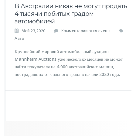
В Австралии никак не могут продать
4 тысячи побитых градом
автомобилей
к
Май 23,2020
Комментарии
отключены
з
Авто
а
п
Крупнейший мировой автомобильный аукцион
и
Mannheim Auctions уже несколько месяцев не может
с
найти покупателя на 4 000 австралийских машин,
и
В
пострадавших от сильного града в начале 2020 года.
А
в
с
т
р
а
л
и
и
н