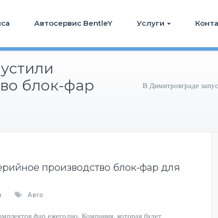
иса
Автосервис BentleY
Услуги
Конт
пустили
во блок-фар
В Димитровграде запус
ерийное производство блок-фар для
ы
Авто
омплектов фар ежегодно. Компания, которая будет