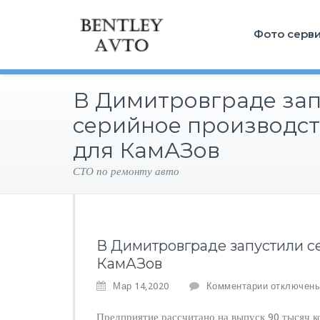
Фото серв
В Димитровграде за
серийное производст
для КамАЗов
СТО по ремонту авто
В Димитровграде запустили с
КамАЗов
к
Мар 14,2020
Комментарии
отключен
з
а
Предприятие рассчитано на выпуск 90 тысяч к