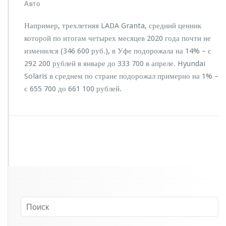
з
Авто
а
п
Например, трехлетняя LADA Granta, средний ценник
и
которой по итогам четырех месяцев 2020 года почти не
с
изменился (346 600 руб.), в Уфе подорожала на 14% – с
и
В
292 200 рублей в январе до 333 700 в апреле. Hyundai
Р
Solaris в среднем по стране подорожал примерно на 1% –
Ф
с 655 700 до 661 100 рублей.
п
о
д
о
р
о
ж
а
л
и
а
в
т
о