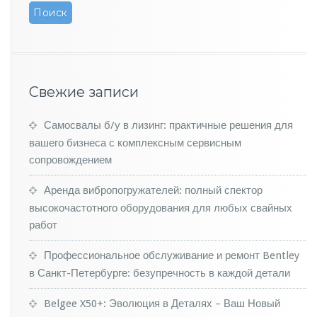
м
о
б
и
л
и
Свежие записи
с
п
р
Самосвалы б/у в лизинг: практичные решения для
о
вашего бизнеса с комплексным сервисным
б
сопровождением
е
г
Аренда вибропогружателей: полный спектор
о
высокочастотного оборудования для любых свайных
м
работ
Профессиональное обслуживание и ремонт Bentley
в Санкт-Петербурге: безупречность в каждой детали
Belgee X50+: Эволюция в Деталях – Ваш Новый