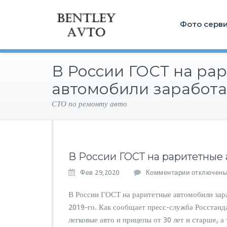
Фото серв
В России ГОСТ на ра
автомобили заработае
СТО по ремонту авто
В России ГОСТ на раритетные 
к
Фев 29,2020
Комментарии
отключен
з
а
В России ГОСТ на раритетные автомобили зараб
п
2019-го. Как сообщает пресс-служба Росстанд
и
легковые авто и прицепы от 30 лет и старше, 
с