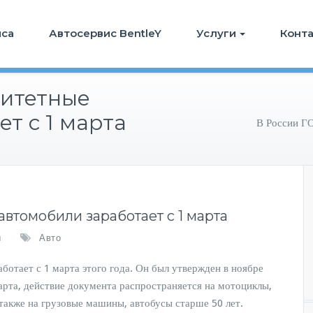
иса
Автосервис BentleY
Услуги
Конт
ритетные
т с 1 марта
В России ГО
автомобили заработает с 1 марта
ы
Авто
отает с 1 марта этого года. Он был утвержден в ноябре
арта, действие документа распространяется на мотоциклы,
а также на грузовые машины, автобусы старше 50 лет.