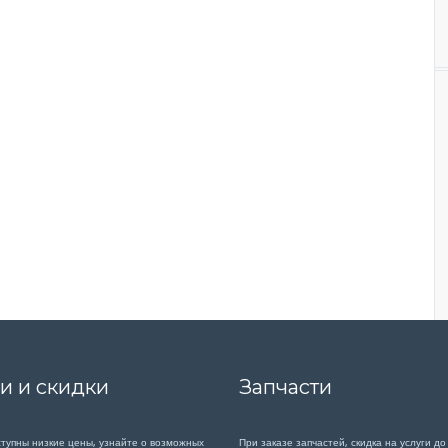
и и скидки
Запчасти
ступны низкие цены, узнайте о возможных
При заказе запчастей, скидка на услуги до