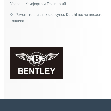
е
Уровень Комфорта и Технологий
т
о
Ремонт топливных форсунок Delphi после плохого
м
топлива