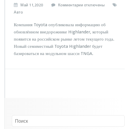
к
Май 11,2020
Комментарии
отключены
з
Авто
а
п
Компания Toyota опубликовала информацию об
и
обновлённом внедорожнике Highlander, который
с
появится на российском рынке летом текущего года.
и
В
Новый семиместный Toyota Highlander будет
Р
базироваться на модульном шасси TNGA.
о
с
с
и
и
н
о
в
ы
й
T
o
y