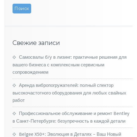
o
t
a
H
i
g
h
Свежие записи
l
a
Самосвалы б/у в лизинг: практичные решения для
n
d
вашего бизнеса с комплексным сервисным
e
сопровождением
r
п
Аренда вибропогружателей: полный спектор
о
высокочастотного оборудования для любых свайных
я
работ
в
и
т
Профессиональное обслуживание и ремонт Bentley
с
в Санкт-Петербурге: безупречность в каждой детали
я
л
Belgee X50+: Эволюция в Деталях – Ваш Новый