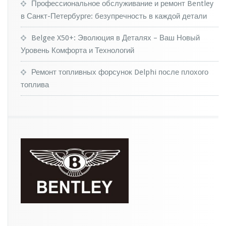
р
Профессиональное обслуживание и ремонт Bentley
о
в Санкт-Петербурге: безупречность в каждой детали
в
M
Belgee X50+: Эволюция в Деталях – Ваш Новый
a
Уровень Комфорта и Технологий
z
d
a
Ремонт топливных форсунок Delphi после плохого
C
топлива
X
-
5