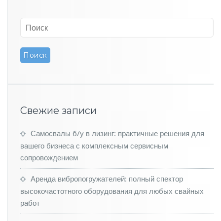
а
ю
т
б
о
л
е
е
9
т
ы
Свежие записи
с
я
ч
Самосвалы б/у в лизинг: практичные решения для
к
вашего бизнеса с комплексным сервисным
р
сопровождением
о
с
Аренда вибропогружателей: полный спектор
с
высокочастотного оборудования для любых свайных
о
в
работ
е