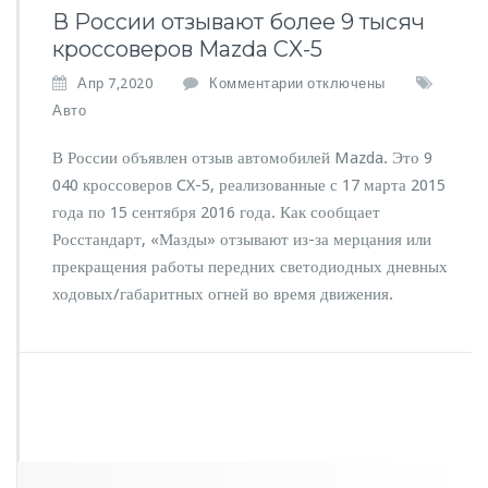
В России отзывают более 9 тысяч
кроссоверов Mazda CX-5
к
Апр 7,2020
Комментарии
отключены
з
Авто
а
п
В России объявлен отзыв автомобилей Mazda. Это 9
и
040 кроссоверов CX-5, реализованные с 17 марта 2015
с
года по 15 сентября 2016 года. Как сообщает
и
В
Росстандарт, «Мазды» отзывают из-за мерцания или
Р
прекращения работы передних светодиодных дневных
о
ходовых/габаритных огней во время движения.
с
с
и
и
о
т
з
ы
в