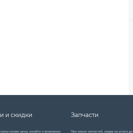
и и скидки
Запчасти
ступны низкие цены, узнайте о возможных
При заказе запчастей, скидка на услуги до