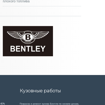
плохого топлива
Кузовные работы
 40%
Покраска и ремонт кузова Бентли по низким ценам,