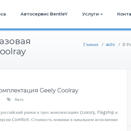
иса
Автосервис BentleY
Услуги
Конт
базовая
Главная
/
auto
/
В Ро
oolray
омплектация Geely Coolray
Авто
российский рынок в трех комплектациях (Luxury, Flagship и
 версии Comfort. Стоимость новинки в начальном исполнении