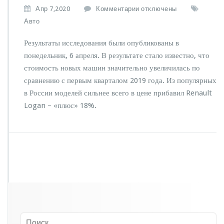
к
Апр 7,2020
Комментарии
отключены
з
Авто
а
п
Результаты исследования были опубликованы в
и
понедельник, 6 апреля. В результате стало известно, что
с
стоимость новых машин значительно увеличилась по
и
В
сравнению с первым кварталом 2019 года. Из популярных
Р
в России моделей сильнее всего в цене прибавил Renault
о
Logan – «плюс» 18%.
с
с
и
и
с
н
и
з
и
л
а
с