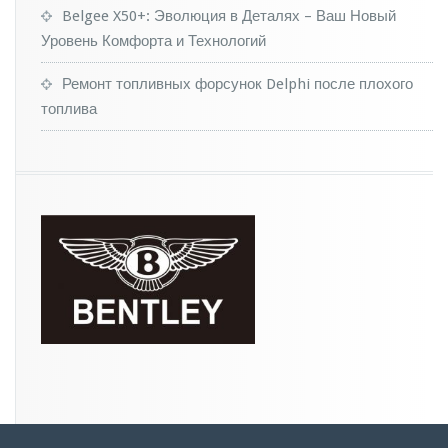
а
Belgee X50+: Эволюция в Деталях – Ваш Новый
ш
Уровень Комфорта и Технологий
и
н
Ремонт топливных форсунок Delphi после плохого
топлива