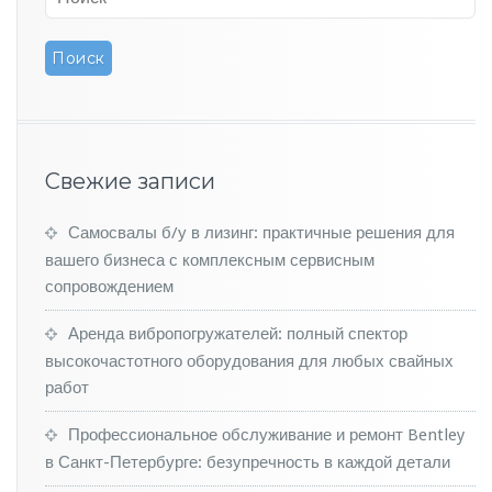
ь
с
т
о
и
м
о
с
Свежие записи
т
ь
п
Самосвалы б/у в лизинг: практичные решения для
о
вашего бизнеса с комплексным сервисным
д
сопровождением
е
р
Аренда вибропогружателей: полный спектор
ж
высокочастотного оборудования для любых свайных
а
н
работ
н
ы
Профессиональное обслуживание и ремонт Bentley
х
в Санкт-Петербурге: безупречность в каждой детали
м