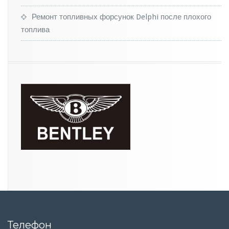
о
г
Ремонт топливных форсунок Delphi после плохого
о»
топлива
G
o
l
f
G
T
I
Телефон