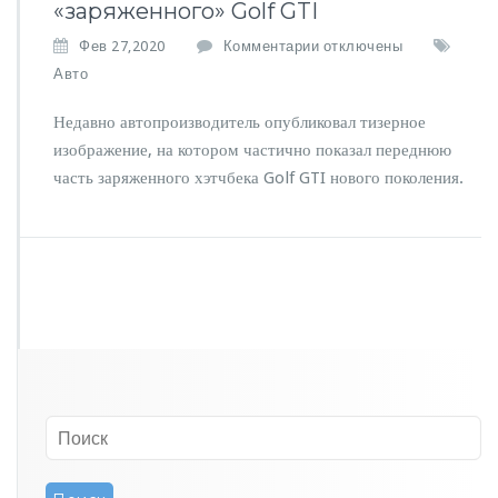
«заряженного» Golf GTI
к
Фев 27,2020
Комментарии
отключены
з
Авто
а
п
Недавно автопроизводитель опубликовал тизерное
и
изображение, на котором частично показал переднюю
с
часть заряженного хэтчбека Golf GTI нового поколения.
и
V
o
l
k
s
w
a
g
e
n
п
р
и
о