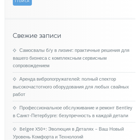
т
к
р
ы
л
Свежие записи
в
н
е
Самосвалы б/у в лизинг: практичные решения для
ш
вашего бизнеса с комплексным сервисным
н
сопровождением
о
с
Аренда вибропогружателей: полный спектор
т
ь
высокочастотного оборудования для любых свайных
«з
работ
а
р
Профессиональное обслуживание и ремонт Bentley
я
в Санкт-Петербурге: безупречность в каждой детали
ж
е
Belgee X50+: Эволюция в Деталях – Ваш Новый
н
н
Уровень Комфорта и Технологий