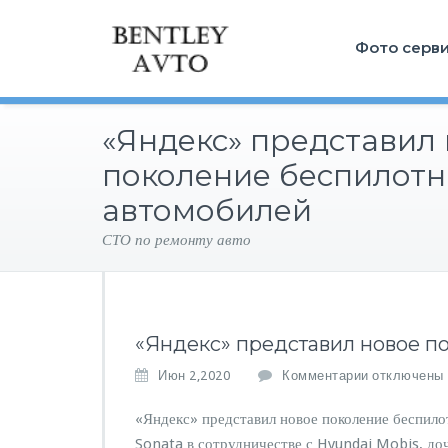
Фото серв
«Яндекс» представил
поколение беспилот
автомобилей
СТО по ремонту авто
«Яндекс» представил новое п
к
Июн 2,2020
Комментарии
отключены
з
а
«Яндекс» представил новое поколение беспило
п
Sonata в сотрудничестве с Hyundai Mobis, до