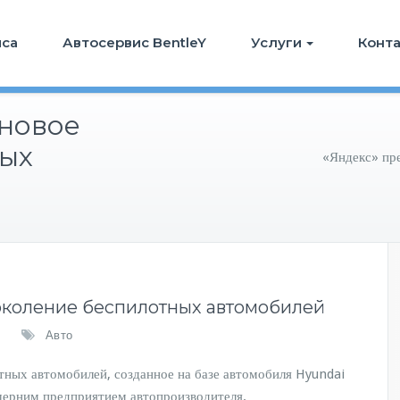
иса
Автосервис BentleY
Услуги
Конт
 новое
ных
«Яндекс» пр
околение беспилотных автомобилей
Авто
тных автомобилей, созданное на базе автомобиля Hyundai
черним предприятием автопроизводителя.