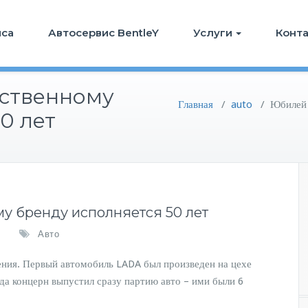
иса
Автосервис BentleY
Услуги
Конт
ественному
Главная
/
auto
/
Юбилей 
0 лет
у бренду исполняется 50 лет
Авто
ения. Первый автомобиль LADA был произведен на цехе
гда концерн выпустил сразу партию авто – ими были 6