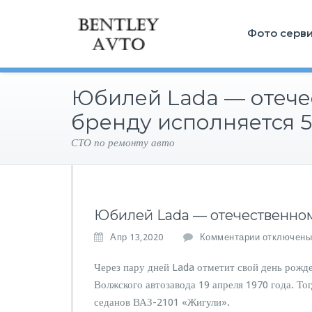
Фото серв
Юбилей Lada — отеч
бренду исполняется 5
СТО по ремонту авто
Юбилей Lada — отечественном
к
Апр 13,2020
Комментарии
отключены
з
а
Через пару дней Lada отметит свой день рожд
п
Волжского автозавода 19 апреля 1970 года. То
и
седанов ВАЗ-2101 «Жигули».
с