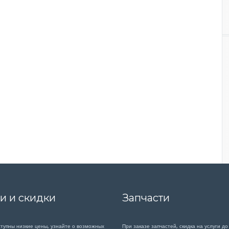
и и скидки
Запчасти
ступны низкие цены, узнайте о возможных
При заказе запчастей, скидка на услуги до