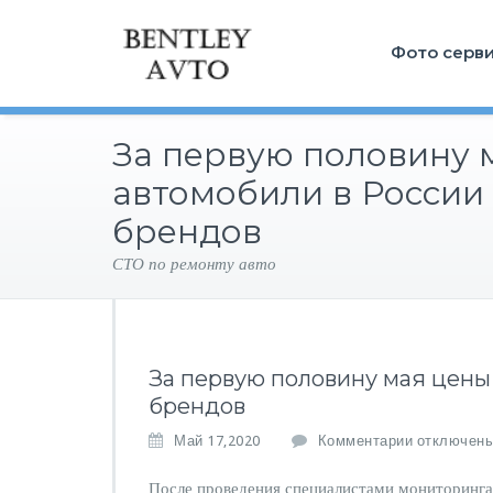
Фото серв
За первую половину 
автомобили в России
брендов
СТО по ремонту авто
За первую половину мая цены 
брендов
к
Май 17,2020
Комментарии
отключен
з
а
После проведения специалистами мониторинга 