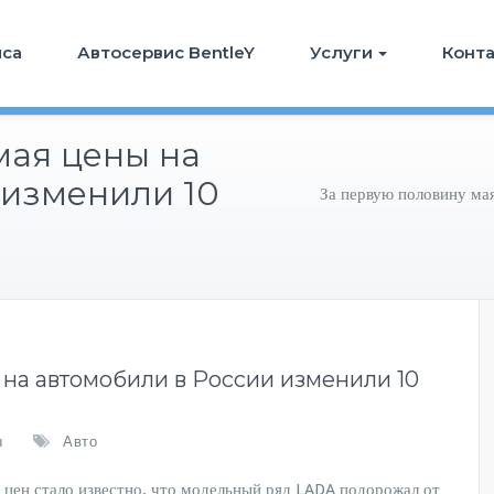
иса
Автосервис BentleY
Услуги
Конт
мая цены на
 изменили 10
За первую половину ма
на автомобили в России изменили 10
ы
Авто
цен стало известно, что модельный ряд LADA подорожал от