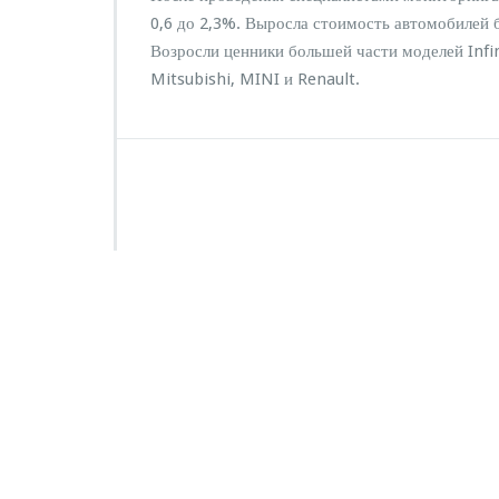
п
0,6 до 2,3%. Выросла стоимость автомобилей 
и
Возросли ценники большей части моделей Infin
с
Mitsubishi, MINI и Renault.
и
З
а
п
е
р
в
у
ю
п
о
л
о
в
и
н
у
м
а