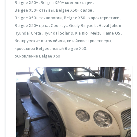
з
Belgee X50+
Belgee X50+ комплектации
,
,
а
Belgee X50+ отзывы
Belgee X50+ салон
,
,
п
Belgee X50+ технологии
Belgee X50+ характеристики
,
и
,
с
Belgee X50+ цена
Coolray.
Geely Binyue L
Haval Jolion
,
,
,
,
и
Hyundai Creta
Hyundai Solaris
Kia Rio
Meizu Flame OS
,
,
,
,
B
белорусские автомобили
китайские кроссоверы
,
,
e
кроссовер Belgee
новый Belgee X50
,
,
l
g
обновление Belgee X50
e
e
X
5
0
+:
Э
в
о
л
ю
ц
и