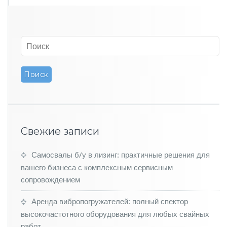
е
н
ь
К
о
м
ф
о
р
т
а
и
Т
Свежие записи
е
х
Самосвалы б/у в лизинг: практичные решения для
н
о
вашего бизнеса с комплексным сервисным
л
сопровождением
о
г
Аренда вибропогружателей: полный спектор
и
высокочастотного оборудования для любых свайных
й
работ