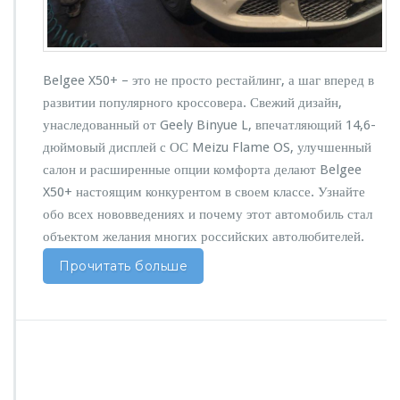
я
в
Д
е
Belgee X50+ – это не просто рестайлинг, а шаг вперед в
т
а
развитии популярного кроссовера. Свежий дизайн,
л
унаследованный от Geely Binyue L, впечатляющий 14,6-
я
дюймовый дисплей с ОС Meizu Flame OS, улучшенный
х
салон и расширенные опции комфорта делают Belgee
–
В
X50+ настоящим конкурентом в своем классе. Узнайте
а
обо всех нововведениях и почему этот автомобиль стал
ш
объектом желания многих российских автолюбителей.
Н
о
Прочитать больше
в
ы
й
У
р
о
в