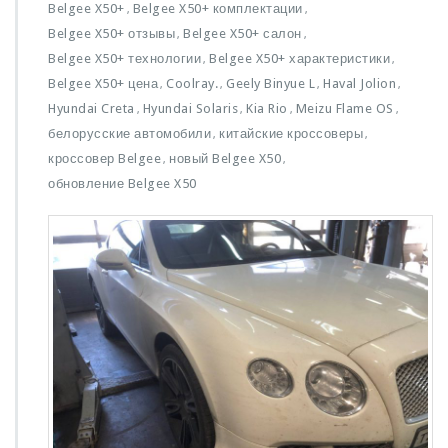
з
Belgee X50+
Belgee X50+ комплектации
,
,
а
Belgee X50+ отзывы
Belgee X50+ салон
,
,
п
Belgee X50+ технологии
Belgee X50+ характеристики
,
и
,
с
Belgee X50+ цена
Coolray.
Geely Binyue L
Haval Jolion
,
,
,
,
и
Hyundai Creta
Hyundai Solaris
Kia Rio
Meizu Flame OS
,
,
,
,
B
белорусские автомобили
китайские кроссоверы
,
,
e
кроссовер Belgee
новый Belgee X50
,
,
l
g
обновление Belgee X50
e
e
X
5
0
+:
Э
в
о
л
ю
ц
и