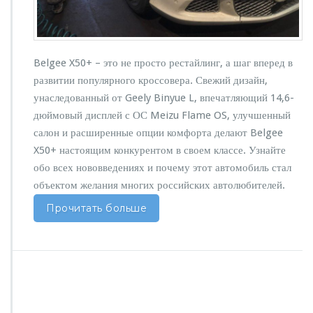
я
в
Д
е
Belgee X50+ – это не просто рестайлинг, а шаг вперед в
т
а
развитии популярного кроссовера. Свежий дизайн,
л
унаследованный от Geely Binyue L, впечатляющий 14,6-
я
дюймовый дисплей с ОС Meizu Flame OS, улучшенный
х
салон и расширенные опции комфорта делают Belgee
–
В
X50+ настоящим конкурентом в своем классе. Узнайте
а
обо всех нововведениях и почему этот автомобиль стал
ш
объектом желания многих российских автолюбителей.
Н
о
Прочитать больше
в
ы
й
У
р
о
в