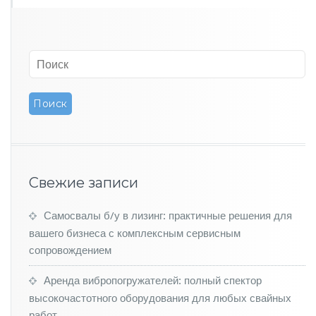
е
н
ь
К
о
м
ф
о
р
т
а
и
Т
Свежие записи
е
х
Самосвалы б/у в лизинг: практичные решения для
н
о
вашего бизнеса с комплексным сервисным
л
сопровождением
о
г
Аренда вибропогружателей: полный спектор
и
высокочастотного оборудования для любых свайных
й
работ