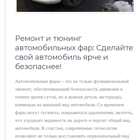
т
о
м
о
б
и
Ремонт и тюнинг
л
автомобильных фар: Сделайте
ь
н
свой автомобиль ярче и
ы
безопаснее!
х
ф
а
Автомобильные фары – это не только функциональный
р:
элемент, обеспечивающий безопасность движения в
п
р
темное время суток, но и важная деталь экстерьера,
е
влияющая на внешний вид автомобиля. Со временем
в
фары могут тускнеть, покрываться царапинами, желтеть,
р
что ухудшает видимость на дороге и портит общий вид
а
т
автомобиля. К счастью, современные технологии
и
позволяют не только восстановить первоначальный вид