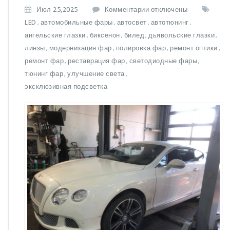
к
Июл 25,2025
Комментарии
отключены
з
LED
автомобильные фары
автосвет
автотюнинг
,
,
,
,
а
ангельские глазки
биксенон
билед
дьявольские глазки
,
,
,
,
п
линзы
модернизация фар
полировка фар
ремонт оптики
,
,
и
,
,
с
ремонт фар
реставрация фар
светодиодные фары
,
,
,
и
тюнинг фар
улучшение света
,
,
Р
эксклюзивная подсветка
е
м
о
н
т
и
т
ю
н
и
н
г
а
в