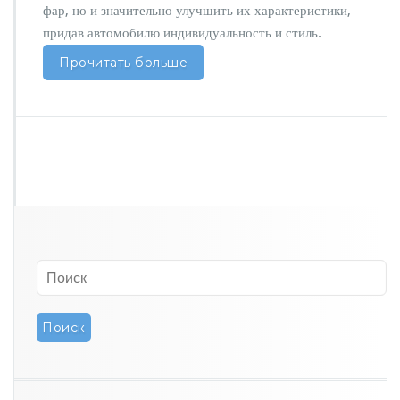
т
фар, но и значительно улучшить их характеристики,
е
придав автомобилю индивидуальность и стиль.
с
в
Прочитать больше
е
т
в
с
т
и
л
ь
и
б
е
з
о
п
а
с
н
о
с